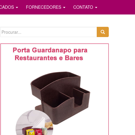
ICADOS
FORNECEDORES
CONTATO
Search
for: