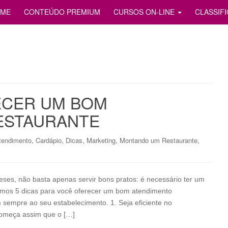
S
ME
CONTEÚDO PREMIUM
CURSOS ON-LINE
CLASSIF
ECER UM BOM
ESTAURANTE
,
,
,
,
,
tendimento
Cardápio
Dicas
Marketing
Montando um Restaurante
ses, não basta apenas servir bons pratos: é necessário ter um
ramos 5 dicas para você oferecer um bom atendimento
m sempre ao seu estabelecimento. 1. Seja eficiente no
omeça assim que o […]