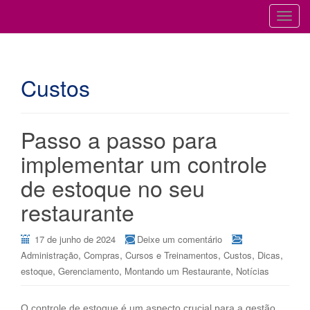
Cursos para Restaurantes e Bares
GESTÃO DE RESTAURANTES
T
o
g
g
Custos
l
e
n
a
Passo a passo para
v
implementar um controle
i
g
de estoque no seu
a
restaurante
t
i
17 de junho de 2024
Deixe um comentário
o
,
,
,
,
,
Administração
Compras
Cursos e Treinamentos
Custos
Dicas
n
,
,
,
estoque
Gerenciamento
Montando um Restaurante
Notícias
O controle de estoque é um aspecto crucial para a gestão