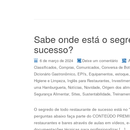
Sabe onde está o segr
sucesso?
6 de março de 2024
Deixe um comentário
,
,
,
Classificados
Compras
Comunicados
Conversa de Bo
,
,
,
Dicionário Gastronômico
EPI's
Equipamentos
estoque
,
,
Higiene e Limpeza
Inglês para Restaurantes
Investimen
,
,
,
uma Hamburgueria
Notícias
Novidade
Origem dos alim
,
,
,
Segurança Alimentar
Sites
Sustentabilidade
Treinamen
O segredo de todo restaurante de sucesso está 
perguntas abaixo faça parte do CONTEÚDO PREMIU
restaurantes e bares através de aulas em vídeos, e-b
documentações técnicas para profissionalizar […]