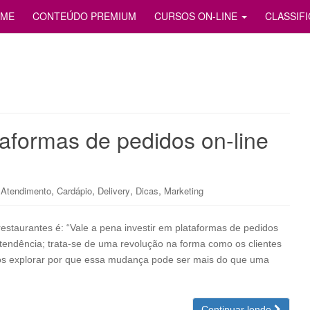
S
ME
CONTEÚDO PREMIUM
CURSOS ON-LINE
CLASSIF
aformas de pedidos on-line
,
,
,
,
Atendimento
Cardápio
Delivery
Dicas
Marketing
restaurantes é: “Vale a pena investir em plataformas de pedidos
 tendência; trata-se de uma revolução na forma como os clientes
os explorar por que essa mudança pode ser mais do que uma
Continuar lendo