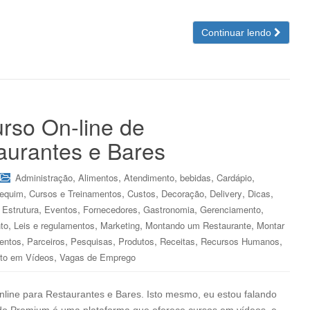
Continuar lendo
rso On-line de
aurantes e Bares
,
,
,
,
,
Administração
Alimentos
Atendimento
bebidas
Cardápio
,
,
,
,
,
,
tequim
Cursos e Treinamentos
Custos
Decoração
Delivery
Dicas
,
,
,
,
,
,
Estrutura
Eventos
Fornecedores
Gastronomia
Gerenciamento
,
,
,
,
to
Leis e regulamentos
Marketing
Montando um Restaurante
Montar
,
,
,
,
,
,
entos
Parceiros
Pesquisas
Produtos
Receitas
Recursos Humanos
,
to em Vídeos
Vagas de Emprego
nline para Restaurantes e Bares. Isto mesmo, eu estou falando