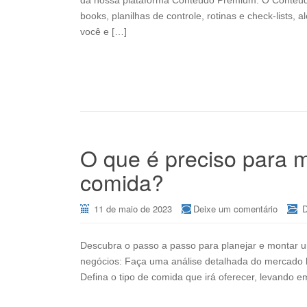
da nossa plataforma Conteúdo Premium. O Conteúd
books, planilhas de controle, rotinas e check-lists
você e […]
O que é preciso para m
comida?
11 de maio de 2023
Deixe um comentário
D
Descubra o passo a passo para planejar e montar u
negócios: Faça uma análise detalhada do mercado lo
Defina o tipo de comida que irá oferecer, levando