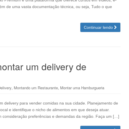
o Premium é uma plataforma que oferece cursos em vídeos, e-
, além de uma vasta documentação técnica, ou seja, Tudo o que
Continuar lendo
ontar um delivery de
,
,
elivery
Montando um Restaurante
Montar uma Hamburgueria
m delivery para vender comidas na sua cidade. Planejamento de
cal e identifique o nicho de alimentos em que deseja atuar.
 em consideração preferências e demandas da região. Faça um […]