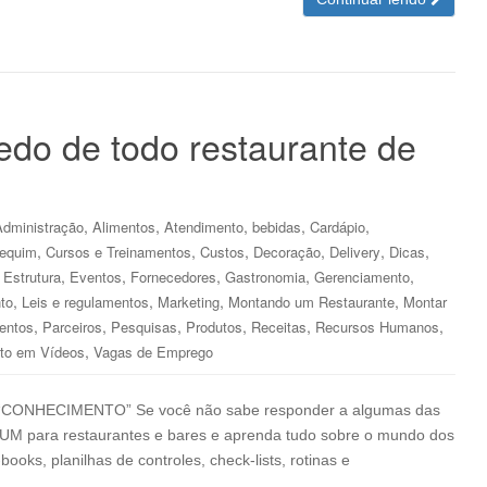
edo de todo restaurante de
,
,
,
,
,
Administração
Alimentos
Atendimento
bebidas
Cardápio
,
,
,
,
,
,
tequim
Cursos e Treinamentos
Custos
Decoração
Delivery
Dicas
,
,
,
,
,
,
Estrutura
Eventos
Fornecedores
Gastronomia
Gerenciamento
,
,
,
,
to
Leis e regulamentos
Marketing
Montando um Restaurante
Montar
,
,
,
,
,
,
entos
Parceiros
Pesquisas
Produtos
Receitas
Recursos Humanos
,
to em Vídeos
Vagas de Emprego
no “CONHECIMENTO” Se você não sabe responder a algumas das
M para restaurantes e bares e aprenda tudo sobre o mundo dos
ooks, planilhas de controles, check-lists, rotinas e