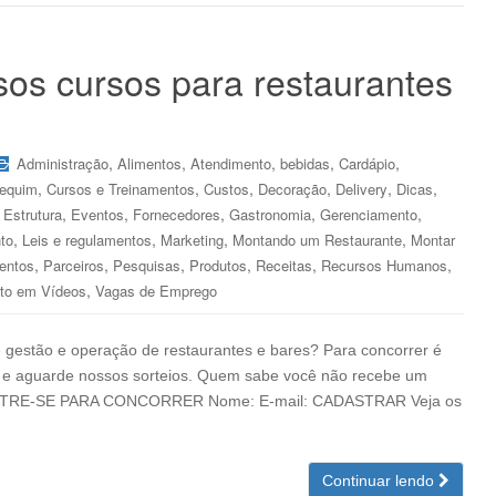
sos cursos para restaurantes
,
,
,
,
,
Administração
Alimentos
Atendimento
bebidas
Cardápio
,
,
,
,
,
,
tequim
Cursos e Treinamentos
Custos
Decoração
Delivery
Dicas
,
,
,
,
,
,
Estrutura
Eventos
Fornecedores
Gastronomia
Gerenciamento
,
,
,
,
to
Leis e regulamentos
Marketing
Montando um Restaurante
Montar
,
,
,
,
,
,
entos
Parceiros
Pesquisas
Produtos
Receitas
Recursos Humanos
,
to em Vídeos
Vagas de Emprego
e gestão e operação de restaurantes e bares? Para concorrer é
 e aguarde nossos sorteios. Quem sabe você não recebe um
CADASTRE-SE PARA CONCORRER Nome: E-mail: CADASTRAR Veja os
Continuar lendo