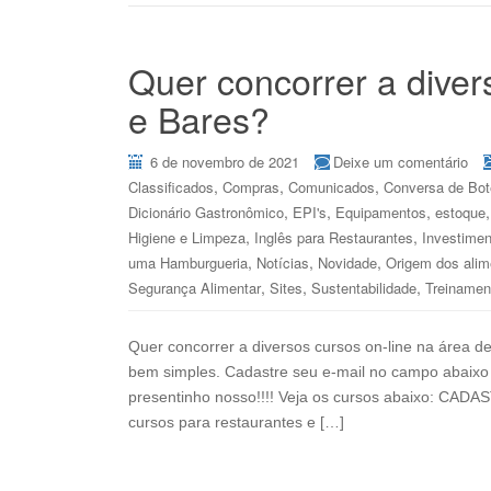
Quer concorrer a diver
e Bares?
6 de novembro de 2021
Deixe um comentário
,
,
,
Classificados
Compras
Comunicados
Conversa de Bo
,
,
,
Dicionário Gastronômico
EPI's
Equipamentos
estoque
,
,
Higiene e Limpeza
Inglês para Restaurantes
Investimen
,
,
,
uma Hamburgueria
Notícias
Novidade
Origem dos alim
,
,
,
Segurança Alimentar
Sites
Sustentabilidade
Treinamen
Quer concorrer a diversos cursos on-line na área d
bem simples. Cadastre seu e-mail no campo abaixo
presentinho nosso!!!! Veja os cursos abaixo: 
cursos para restaurantes e […]