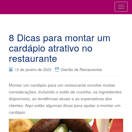
Cursos para Restaurantes e Bares
GESTÃO DE RESTAURANTES
T
o
g
g
8 Dicas para montar um
l
e
cardápio atrativo no
n
restaurante
a
v
i
12 de janeiro de 2023
Gestão de Restaurantes
g
a
Montar um cardápio para um restaurante envolve muitas
t
considerações, incluindo o estilo de cozinha, os ingredientes
i
disponíveis, as tendências atuais e as expectativas dos
o
clientes. Aqui estão algumas dicas para ajudar a montar um
n
cardápio: