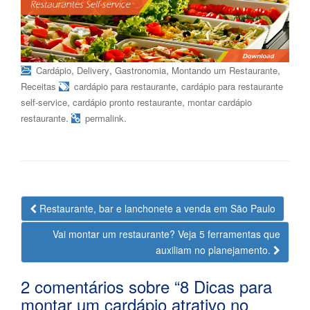
,
,
,
,
Cardápio
Delivery
Gastronomia
Montando um Restaurante
,
Receitas
cardápio para restaurante
cardápio para restaurante
,
,
self-service
cardápio pronto restaurante
montar cardápio
.
.
restaurante
permalink
Navegação
Restaurante, bar e lanchonete a venda em São Paulo
da
Vai montar um restaurante? Veja 5 ferramentas que
Postagem
auxiliam no planejamento.
2 comentários sobre “
8 Dicas para
montar um cardápio atrativo no