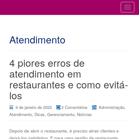
Cursos para Restaurantes e Bares
GESTÃO DE RESTAURANTES
T
o
g
g
Atendimento
l
e
n
a
4 piores erros de
v
atendimento em
i
g
restaurantes e como evitá-
a
los
t
i
,
9 de janeiro de 2022
2 Comentários
Administração
o
,
,
,
Atendimento
Dicas
Gerenciamento
Notícias
n
Depois de abrir o restaurante, é preciso atrair clientes e
deixá-los satisfeitos. E para uma gestão de restaurante