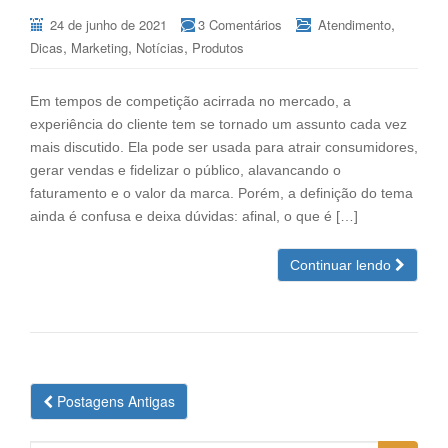
,
24 de junho de 2021
3 Comentários
Atendimento
,
,
,
Dicas
Marketing
Notícias
Produtos
Em tempos de competição acirrada no mercado, a
experiência do cliente tem se tornado um assunto cada vez
mais discutido. Ela pode ser usada para atrair consumidores,
gerar vendas e fidelizar o público, alavancando o
faturamento e o valor da marca. Porém, a definição do tema
ainda é confusa e deixa dúvidas: afinal, o que é […]
Continuar lendo
Navegação
Postagens Antigas
das