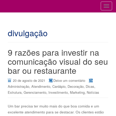
Cursos para Restaurantes e Bares
GESTÃO DE RESTAURANTES
T
o
g
g
divulgação
l
e
n
a
9 razões para investir na
v
comunicação visual do seu
i
g
bar ou restaurante
a
t
20 de agosto de 2021
Deixe um comentário
i
,
,
,
,
,
Administração
Atendimento
Cardápio
Decoração
Dicas
o
,
,
,
,
Estrutura
Gerenciamento
Investimento
Marketing
Notícias
n
Um bar precisa ter muito mais do que boa comida e um
excelente atendimento para se destacar. Os clientes estão