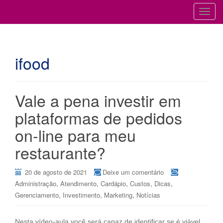
Cursos para Restaurantes e Bares
GESTÃO DE RESTAURANTES
T
o
g
g
ifood
l
e
n
a
Vale a pena investir em
v
plataformas de pedidos
i
g
on-line para meu
a
restaurante?
t
i
20 de agosto de 2021
Deixe um comentário
o
,
,
,
,
,
Administração
Atendimento
Cardápio
Custos
Dicas
n
,
,
,
Gerenciamento
Investimento
Marketing
Notícias
Nesta vídeo-aula você será capaz de identificar se é viável