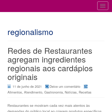
Cursos para Restaurantes e Bares
GESTÃO DE RESTAURANTES
T
o
g
g
regionalismo
l
e
n
a
Redes de Restaurantes
v
agregam ingredientes
i
g
regionais aos cardápios
a
originais
t
i
11 de junho de 2021
Deixe um comentário
o
,
,
,
,
Alimentos
Atendimento
Gastronomia
Notícias
Receitas
n
Restaurantes se mostram cada vez mais atentos às
demandas do público local ao criarem produtos específicos