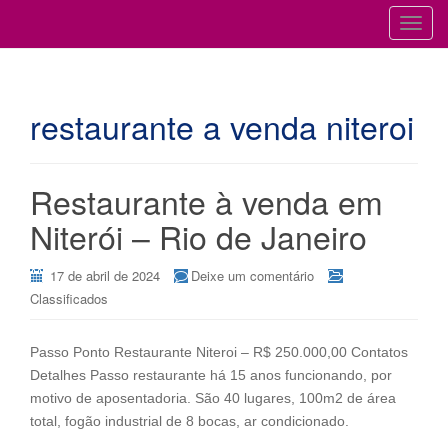
Cursos para Restaurantes e Bares
GESTÃO DE RESTAURANTES
T
o
g
g
restaurante a venda niteroi
l
e
n
a
Restaurante à venda em
v
Niterói – Rio de Janeiro
i
g
17 de abril de 2024
Deixe um comentário
a
Classificados
t
i
o
Passo Ponto Restaurante Niteroi – R$ 250.000,00 Contatos
n
Detalhes Passo restaurante há 15 anos funcionando, por
motivo de aposentadoria. São 40 lugares, 100m2 de área
total, fogão industrial de 8 bocas, ar condicionado.