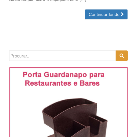
Continuar lendo
Search
for: