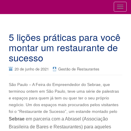
Cursos para Restaurantes e Bares
GESTÃO DE RESTAURANTES
T
o
g
g
5 lições práticas para você
l
e
montar um restaurante de
n
sucesso
a
v
i
20 de junho de 2021
Gestão de Restaurantes
g
a
São Paulo – A Feira do Empreendedor do Sebrae, que
t
terminou ontem em São Paulo, teve uma série de palestras
i
e espaços para quem já tem ou quer ter o seu próprio
o
negócio. Um dos espaços mais procurados pelos visitantes
n
foi o “Restaurante de Sucesso”, um estande montado pelo
Sebrae
em parceria com a Abrasel (Associação
Brasileira de Bares e Restaurantes) para aqueles