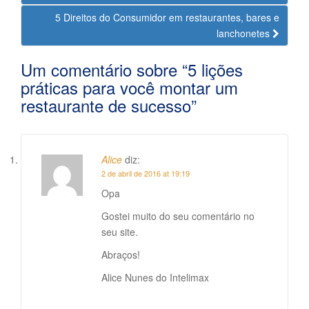
Postagem
5 Direitos do Consumidor em restaurantes, bares e
lanchonetes
Um comentário sobre “
5 lições
práticas para você montar um
restaurante de sucesso
”
Alice
diz:
2 de abril de 2016 at 19:19
Opa
Gostei muito do seu comentário no
seu site.
Abraços!
Alice Nunes do Intelimax