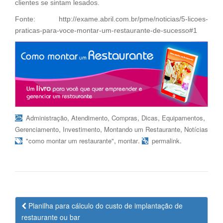
clientes se sintam lesados.
Fonte: http://exame.abril.com.br/pme/noticias/5-licoes-
praticas-para-voce-montar-um-restaurante-de-sucesso#1
,
,
,
,
,
Administração
Atendimento
Compras
Dicas
Equipamentos
,
,
,
Gerenciamento
Investimento
Montando um Restaurante
Notícias
,
.
.
"como montar um restaurante"
montar
permalink
Navegação
Planilha para cálculo do custo de implantação de
da
restaurante ou bar