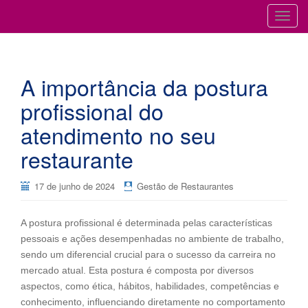
Cursos para Restaurantes e Bares
GESTÃO DE RESTAURANTES
T
o
g
g
A importância da postura
l
e
profissional do
n
atendimento no seu
a
v
restaurante
i
g
17 de junho de 2024
Gestão de Restaurantes
a
t
i
A postura profissional é determinada pelas características
o
pessoais e ações desempenhadas no ambiente de trabalho,
n
sendo um diferencial crucial para o sucesso da carreira no
mercado atual. Esta postura é composta por diversos
aspectos, como ética, hábitos, habilidades, competências e
conhecimento, influenciando diretamente no comportamento