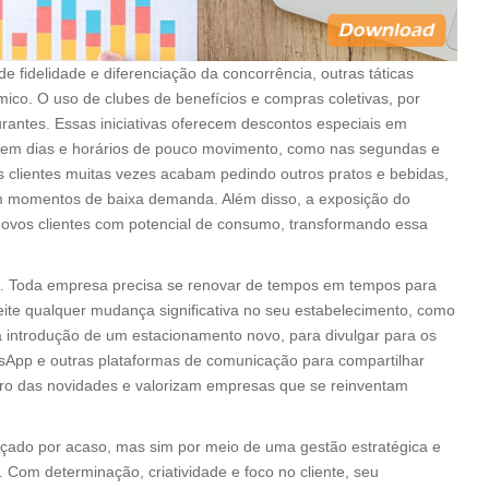
e fidelidade e diferenciação da concorrência, outras táticas
co. O uso de clubes de benefícios e compras coletivas, por
rantes. Essas iniciativas oferecem descontos especiais em
 em dias e horários de pouco movimento, como nas segundas e
s clientes muitas vezes acabam pedindo outros pratos e bebidas,
m momentos de baixa demanda. Além disso, a exposição do
novos clientes com potencial de consumo, transformando essa
.
es. Toda empresa precisa se renovar de tempos em tempos para
ite qualquer mudança significativa no seu estabelecimento, como
a introdução de um estacionamento novo, para divulgar para os
hatsApp e outras plataformas de comunicação para compartilhar
tro das novidades e valorizam empresas que se reinventam
çado por acaso, mas sim por meio de uma gestão estratégica e
as. Com determinação, criatividade e foco no cliente, seu