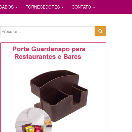
ICADOS
FORNECEDORES
CONTATO
Search
for: