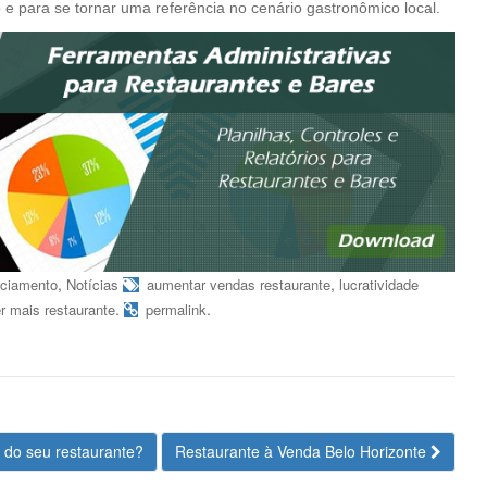
 e para se tornar uma referência no cenário gastronômico local.
,
,
ciamento
Notícias
aumentar vendas restaurante
lucratividade
.
.
r mais restaurante
permalink
o do seu restaurante?
Restaurante à Venda Belo Horizonte