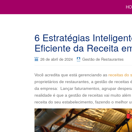
Cursos para Restaurantes e Bares
GESTÃO DE RESTAURANTE
HO
6 Estratégias Intelige
Eficiente da Receita e
26 de abril de 2024
Gestão de Restaurantes
Você acredita que está gerenciando as
receitas do 
proprietários de restaurantes, a gestão de receita
da empresa: Lançar faturamentos, agrupar despesas 
realidade é que a gestão de receitas vai muito alé
receita do seu estabelecimento, fazendo o melhor u