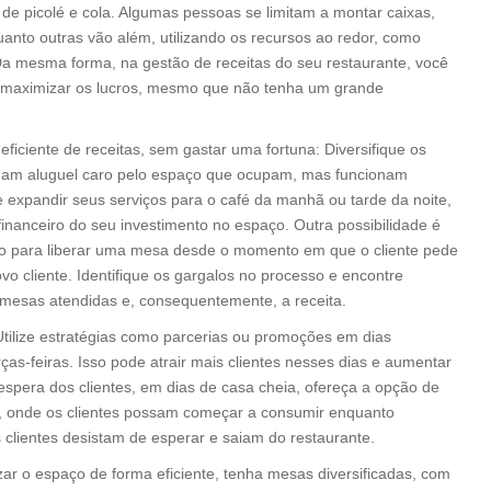
de picolé e cola. Algumas pessoas se limitam a montar caixas,
uanto outras vão além, utilizando os recursos ao redor, como
o. Da mesma forma, na gestão de receitas do seu restaurante, você
ra maximizar os lucros, mesmo que não tenha um grande
ficiente de receitas, sem gastar uma fortuna: Diversifique os
agam aluguel caro pelo espaço que ocupam, mas funcionam
 expandir seus serviços para o café da manhã ou tarde da noite,
financeiro do seu investimento no espaço. Outra possibilidade é
sto para liberar uma mesa desde o momento em que o cliente pede
o cliente. Identifique os gargalos no processo e encontre
 mesas atendidas e, consequentemente, a receita.
tilize estratégias como parcerias ou promoções em dias
as-feiras. Isso pode atrair mais clientes nesses dias e aumentar
a espera dos clientes, em dias de casa cheia, ofereça a opção de
, onde os clientes possam começar a consumir enquanto
clientes desistam de esperar e saiam do restaurante.
zar o espaço de forma eficiente, tenha mesas diversificadas, com