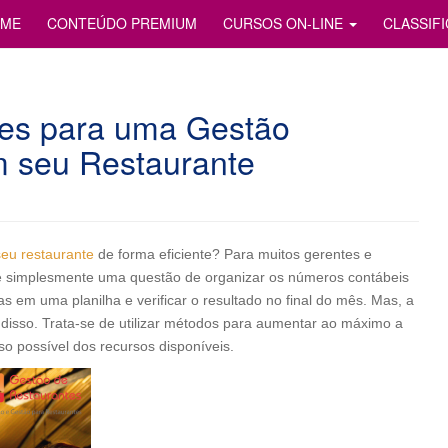
S
ME
CONTEÚDO PREMIUM
CURSOS ON-LINE
CLASSIF
ntes para uma Gestão
m seu Restaurante
seu restaurante
de forma eficiente? Para muitos gerentes e
s é simplesmente uma questão de organizar os números contábeis
em uma planilha e verificar o resultado no final do mês. Mas, a
m disso. Trata-se de utilizar métodos para aumentar ao máximo a
so possível dos recursos disponíveis.