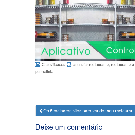
,
Classificados
anunciar restaurante
restaurante a
.
permalink
Navegação
Os 5 melhores sites para vender seu restauran
da
Deixe um comentário
Postagem