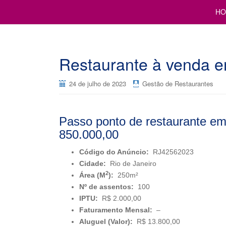
Cursos para Restaurantes e Bares
GESTÃO DE RESTAURANTE
HO
Restaurante à venda e
24 de julho de 2023
Gestão de Restaurantes
Passo ponto de restaurante em
850.000,00
Código do Anúncio:
RJ42562023
Cidade:
Rio de Janeiro
2
Área (M
):
250m²
Nº de assentos:
100
IPTU:
R$ 2.000,00
Faturamento Mensal:
–
Aluguel (Valor):
R$ 13.800,00