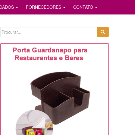
ICADOS
FORNECEDORES
CONTATO
Search
for: