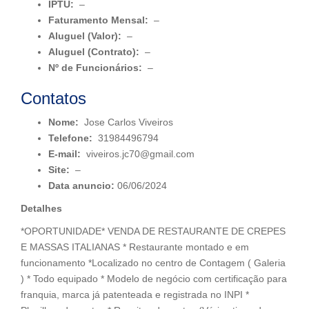
IPTU:
–
Faturamento Mensal:
–
Aluguel (Valor):
–
Aluguel (Contrato):
–
Nº de Funcionários:
–
Contatos
Nome:
Jose Carlos Viveiros
Telefone:
31984496794
E-mail:
viveiros.jc70@gmail.com
Site:
–
Data anuncio:
06/06/2024
Detalhes
*OPORTUNIDADE* VENDA DE RESTAURANTE DE CREPES
E MASSAS ITALIANAS * Restaurante montado e em
funcionamento *Localizado no centro de Contagem ( Galeria
) * Todo equipado * Modelo de negócio com certificação para
franquia, marca já patenteada e registrada no INPI *