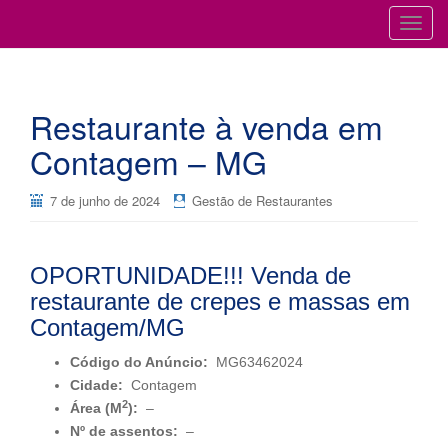
Cursos para Restaurantes e Bares
GESTÃO DE RESTAURANTES
T
o
g
g
Restaurante à venda em
l
e
Contagem – MG
n
a
7 de junho de 2024
Gestão de Restaurantes
v
i
g
OPORTUNIDADE!!! Venda de
a
restaurante de crepes e massas em
t
Contagem/MG
i
o
Código do Anúncio:
MG63462024
n
Cidade:
Contagem
2
Área (M
):
–
Nº de assentos:
–