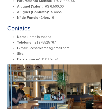
Faturamento Mensal:
R$ 70.000,00
Aluguel (Valor):
R$ 6.500,00
Aluguel (Contrato):
5 anos
Nº de Funcionários:
6
Contatos
Nome:
amalia tatiana
Telefone:
21975525767
E-mail:
cesarblamas@gmail.com
Site:
–
Data anuncio:
11/11/2024