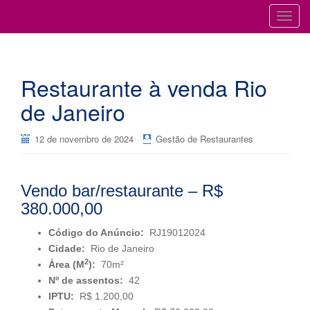
Cursos para Restaurantes e Bares
GESTÃO DE RESTAURANTES
T
o
g
g
Restaurante à venda Rio
l
e
de Janeiro
n
a
12 de novembro de 2024
Gestão de Restaurantes
v
i
g
Vendo bar/restaurante – R$
a
380.000,00
t
i
Código do Anúncio:
RJ19012024
o
Cidade:
Rio de Janeiro
n
2
Área (M
):
70m²
Nº de assentos:
42
IPTU:
R$ 1.200,00