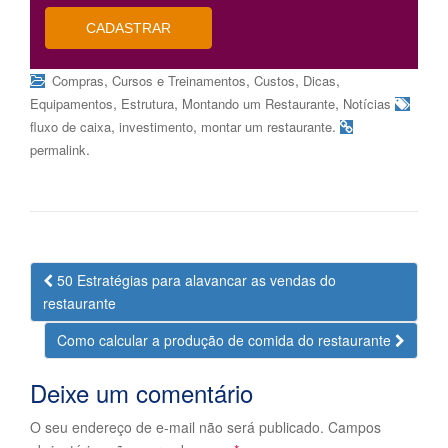
CADASTRAR
,
,
,
,
Compras
Cursos e Treinamentos
Custos
Dicas
,
,
,
Equipamentos
Estrutura
Montando um Restaurante
Notícias
,
,
.
fluxo de caixa
investimento
montar um restaurante
.
permalink
Navegação
50 Estratégias para alavancar as vendas do
da
restaurante
Postagem
Como calcular a produção de comida do restaurante
Deixe um comentário
O seu endereço de e-mail não será publicado.
Campos