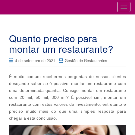
Cursos para Restaurantes e Bares
GESTÃO DE RESTAURANTES
T
o
g
g
Quanto preciso para
l
e
montar um restaurante?
n
a
4 de setembro de 2021
Gestão de Restaurantes
v
i
É muito comum recebermos perguntas de nossos clientes
g
desejando saber se é possível montar um restaurante com
a
uma determinada quantia. Consigo montar um restaurante
t
com 20 mil, 50 mil, 300 mil? É possível sim, montar um
i
restaurante com estes valores de investimento, entretanto é
o
preciso muito mais do que uma simples resposta para
n
chegar a esta conclusão.