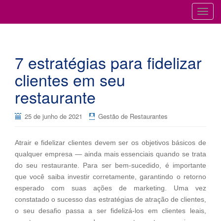
Cursos para Restaurantes e Bares
GESTÃO DE RESTAURANTES
T
o
g
g
7 estratégias para fidelizar
l
e
clientes em seu
n
restaurante
a
v
i
25 de junho de 2021
Gestão de Restaurantes
g
a
Atrair e fidelizar clientes devem ser os objetivos básicos de
t
qualquer empresa — ainda mais essenciais quando se trata
i
do seu restaurante. Para ser bem-sucedido, é importante
o
que você saiba investir corretamente, garantindo o retorno
n
esperado com suas ações de marketing. Uma vez
constatado o sucesso das estratégias de atração de clientes,
o seu desafio passa a ser fidelizá-los em clientes leais,