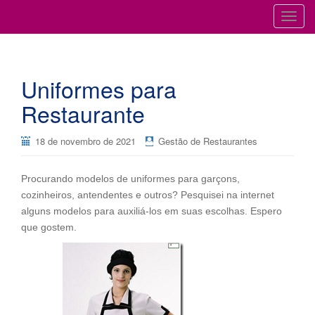
Cursos para Restaurantes e Bares
GESTÃO DE RESTAURANTES
T
o
g
g
Uniformes para
l
e
Restaurante
n
a
18 de novembro de 2021
Gestão de Restaurantes
v
i
Procurando modelos de uniformes para garçons,
g
cozinheiros, antendentes e outros? Pesquisei na internet
a
alguns modelos para auxiliá-los em suas escolhas. Espero
t
que gostem.
i
o
n