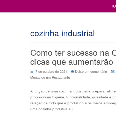
Cursos para Restaurantes e Bares
GESTÃO DE RESTAURANTE
HO
cozinha industrial
Como ter sucesso na C
dicas que aumentarão 
7 de outubro de 2021
Deixe um comentário
Montando um Restaurante
A função de uma cozinha industrial é preparar alim
proporcionar higiene, funcionalidade, qualidade e p
relação de tudo que é produzido e os meios emprega
uma cozinha produtiva é […]