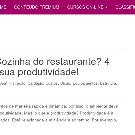
S
ME
CONTEÚDO PREMIUM
CURSOS ON-LINE
CLASSIF
ozinha do restaurante? 4
sua produtividade!
,
,
,
,
,
,
Administração
Cardápio
Custos
Dicas
Equipamentos
Estrutura
entos de maneira rápida e dinâmica, por isso, o ambiente deve
rodutividade. Mas, o que é produtividade? Produtividade é a
dos. Está relacionada à eficiência e ao tempo. Por exemplo,