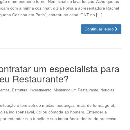
gão e um pequeno forno. Nem sinal de lava-louças. Acho que as
icam com a minha cozinha”, diz à Folha a apresentadora Rachel
equena Cozinha em Paris”, estreou no canal GNT no […]
Continuar lendo
ntratar um especialista para
meu Restaurante?
,
,
,
,
entos
Estrutura
Investimento
Montando um Restaurante
Notícias
ceituação e tem sofrido muitas mudanças, mas, de forma geral,
coisa indispensável, útil ou cômoda ao homem. Entender a
 por entender sua função e sua importância dentro do processo