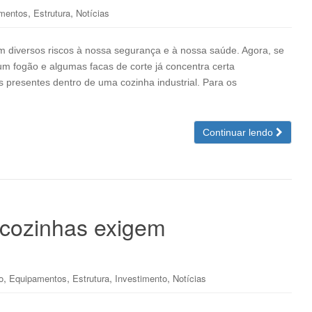
,
,
mentos
Estrutura
Notícias
m diversos riscos à nossa segurança e à nossa saúde. Agora, se
m fogão e algumas facas de corte já concentra certa
s presentes dentro de uma cozinha industrial. Para os
Continuar lendo
icozinhas exigem
,
,
,
,
o
Equipamentos
Estrutura
Investimento
Notícias