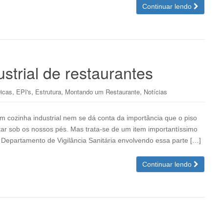
Continuar lendo
strial de restaurantes
,
,
,
,
icas
EPI's
Estrutura
Montando um Restaurante
Notícias
 cozinha industrial nem se dá conta da importância que o piso
star sob os nossos pés. Mas trata-se de um item importantíssimo
o Departamento de Vigilância Sanitária envolvendo essa parte […]
Continuar lendo