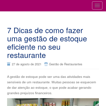
Cursos para Restaurantes e Bares
GESTÃO DE RESTAURANTES
T
o
g
g
7 Dicas de como fazer
l
e
uma gestão de estoque
n
eficiente no seu
a
v
restaurante
i
g
27 de agosto de 2021
Gestão de Restaurantes
a
t
i
A gestão de estoque pode ser uma das atividades mais
o
sensíveis de um restaurante. Muitas pessoas se esquecem
n
de dar atenção ao estoque, o que pode acabar gerando
grandes prejuízos financeiros.