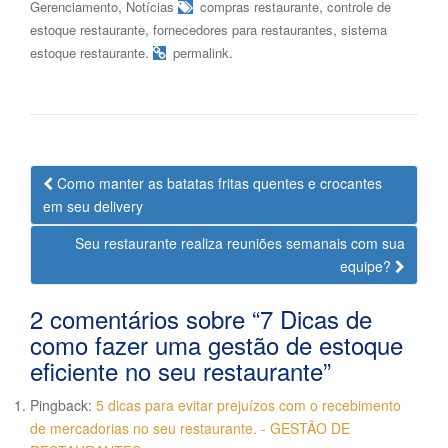
,
,
Gerenciamento
Notícias
compras restaurante
controle de
,
,
estoque restaurante
fornecedores para restaurantes
sistema
.
.
estoque restaurante
permalink
Navegação
Como manter as batatas fritas quentes e crocantes
da
em seu delivery
Postagem
Seu restaurante realiza reuniões semanais com sua
equipe?
2 comentários sobre “
7 Dicas de
como fazer uma gestão de estoque
eficiente no seu restaurante
”
Pingback:
5 dicas para evitar prejuízos com o recebimento
de mercadorias no seu restaurante. - GESTÃO DE