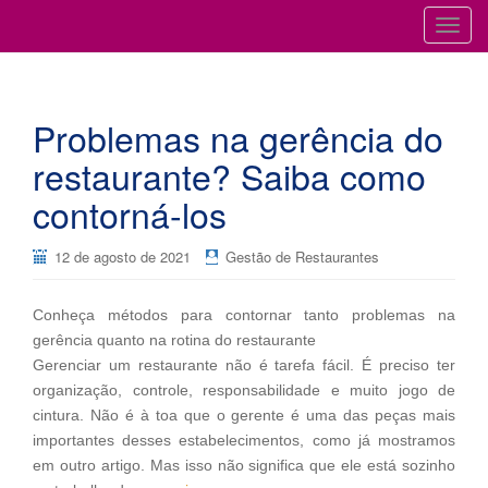
Cursos para Restaurantes e Bares
GESTÃO DE RESTAURANTES
T
o
g
g
Problemas na gerência do
l
e
restaurante? Saiba como
n
contorná-los
a
v
i
12 de agosto de 2021
Gestão de Restaurantes
g
a
Conheça métodos para contornar tanto problemas na
t
gerência quanto na rotina do restaurante
i
Gerenciar um restaurante não é tarefa fácil. É preciso ter
o
organização, controle, responsabilidade e muito jogo de
n
cintura. Não é à toa que o gerente é uma das peças mais
importantes desses estabelecimentos, como já mostramos
em outro artigo. Mas isso não significa que ele está sozinho