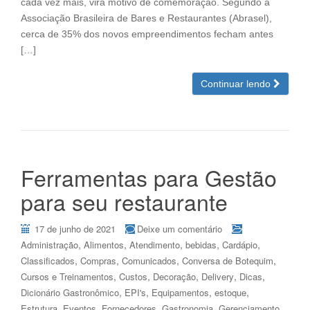
cada vez mais, vira motivo de comemoração. Segundo a
Associação Brasileira de Bares e Restaurantes (Abrasel),
cerca de 35% dos novos empreendimentos fecham antes
[…]
Continuar lendo
Ferramentas para Gestão
para seu restaurante
17 de junho de 2021
Deixe um comentário
,
,
,
,
,
Administração
Alimentos
Atendimento
bebidas
Cardápio
,
,
,
,
Classificados
Compras
Comunicados
Conversa de Botequim
,
,
,
,
,
Cursos e Treinamentos
Custos
Decoração
Delivery
Dicas
,
,
,
,
Dicionário Gastronômico
EPI's
Equipamentos
estoque
,
,
,
,
,
Estrutura
Eventos
Fornecedores
Gastronomia
Gerenciamento