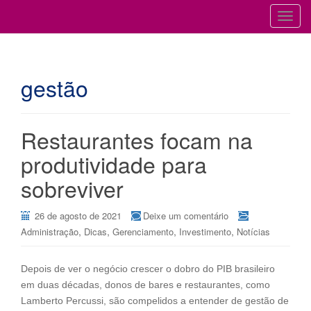
Cursos para Restaurantes e Bares
GESTÃO DE RESTAURANTES
T
o
g
g
gestão
l
e
n
a
Restaurantes focam na
v
produtividade para
i
g
sobreviver
a
t
26 de agosto de 2021
Deixe um comentário
i
,
,
,
,
Administração
Dicas
Gerenciamento
Investimento
Notícias
o
n
Depois de ver o negócio crescer o dobro do PIB brasileiro
em duas décadas, donos de bares e restaurantes, como
Lamberto Percussi, são compelidos a entender de gestão de