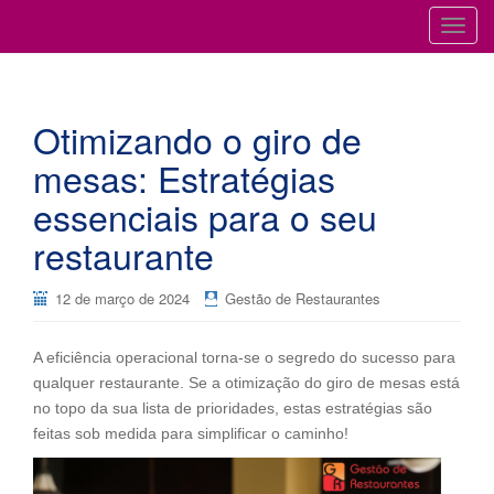
Cursos para Restaurantes e Bares
GESTÃO DE RESTAURANTES
T
o
g
g
Otimizando o giro de
l
e
mesas: Estratégias
n
essenciais para o seu
a
v
restaurante
i
g
12 de março de 2024
Gestão de Restaurantes
a
t
i
A eficiência operacional torna-se o segredo do sucesso para
o
qualquer restaurante. Se a otimização do giro de mesas está
n
no topo da sua lista de prioridades, estas estratégias são
feitas sob medida para simplificar o caminho!