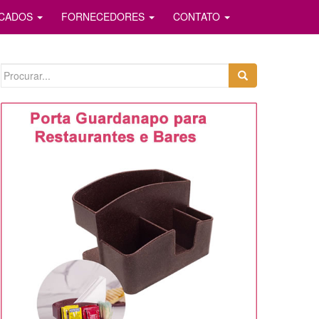
ICADOS
FORNECEDORES
CONTATO
Search
for: