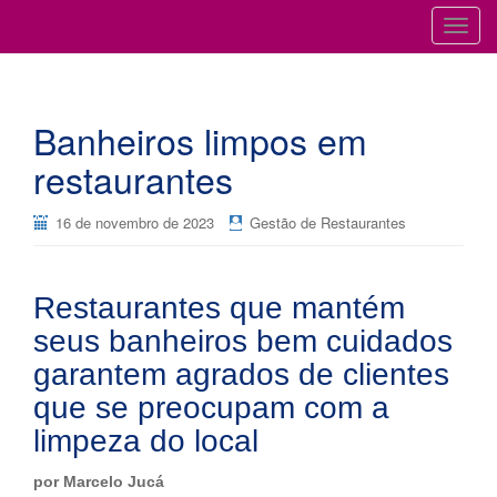
Cursos para Restaurantes e Bares
GESTÃO DE RESTAURANTES
T
o
g
g
Banheiros limpos em
l
e
restaurantes
n
a
16 de novembro de 2023
Gestão de Restaurantes
v
i
g
Restaurantes que mantém
a
seus banheiros bem cuidados
t
i
garantem agrados de clientes
o
que se preocupam com a
n
limpeza do local
por Marcelo Jucá