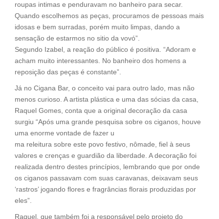
roupas intimas e penduravam no banheiro para secar.
Quando escolhemos as peças, procuramos de pessoas mais
idosas e bem surradas, porém muito limpas, dando a
sensação de estarmos no sitio da vovó”.
Segundo Izabel, a reação do público é positiva. “Adoram e
acham muito interessantes. No banheiro dos homens a
reposição das peças é constante”.
Já no Cigana Bar, o conceito vai para outro lado, mas não
menos curioso. A artista plástica e uma das sócias da casa,
Raquel Gomes, conta que a original decoração da casa
surgiu “Após uma grande pesquisa sobre os ciganos, houve
uma enorme vontade de fazer u
ma releitura sobre este povo festivo, nômade, fiel à seus
valores e crenças e guardião da liberdade. A decoração foi
realizada dentro destes princípios, lembrando que por onde
os ciganos passavam com suas caravanas, deixavam seus
‘rastros’ jogando flores e fragrâncias florais produzidas por
eles”.
Raquel, que também foi a responsável pelo projeto do