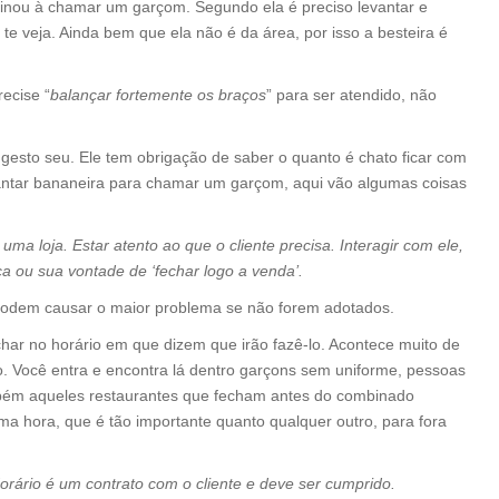
nou à chamar um garçom. Segundo ela é preciso levantar e
e veja. Ainda bem que ela não é da área, por isso a besteira é
ecise “
balançar fortemente os braços
” para ser atendido, não
esto seu. Ele tem obrigação de saber o quanto é chato ficar com
antar bananeira para chamar um garçom, aqui vão algumas coisas
 loja. Estar atento ao que o cliente precisa. Interagir com ele,
a ou sua vontade de ‘fechar logo a venda’.
 podem causar o maior problema se não forem adotados.
har no horário em que dizem que irão fazê-lo. Acontece muito de
o. Você entra e encontra lá dentro garçons sem uniforme, pessoas
bém aqueles restaurantes que fecham antes do combinado
ima hora, que é tão importante quanto qualquer outro, para fora
rário é um contrato com o cliente e deve ser cumprido.