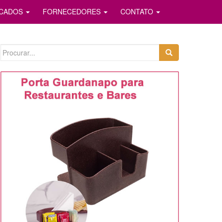
ICADOS
FORNECEDORES
CONTATO
Search
for: