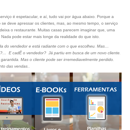
viço é espetacular, e aí, tudo vai por água abaixo. Porque a
o se deve apressar os clientes, mas, ao mesmo tempo, o serviço
deixa o restaurante. Muitas casas parecem imaginar que, uma
. Nada pode estar mais longe da realidade do que isto.
juda do vendedor e está radiante com o que escolheu. Mas…
o?… E cadÊ o vendedor? Já partiu em busca de um novo cliente.
arantida. Mas o cliente pode ser irremediavelmente perdido.
to das vendas..