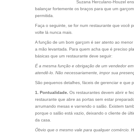
Suzana Herculano-Houzel ensi
balançar fortemente os braços para que um garçom t
permitida.
Faça o seguinte, se for num restaurante que você pr
volte lá nunca mais.
A função de um bom garçom é ser atento ao menor g
a mão levantada. Para quem acha que é preciso pl
básicas que um restaurante deve seguir:
É a mesma função e obrigação de um vendedor em uma
atendê-lo. Não necessariamente, impor sua presenç
São pequenos detalhes, fáceis de gerenciar e que
1. Pontualidade.
Os restaurantes devem abrir e fec
restaurante que abre as portas sem estar preparad
arrumando mesas e varrendo o salão. Existem tam
porque o salão está vazio, deixando o cliente de últ
da casa.
Óbvio que o mesmo vale para qualquer comércio. Ho