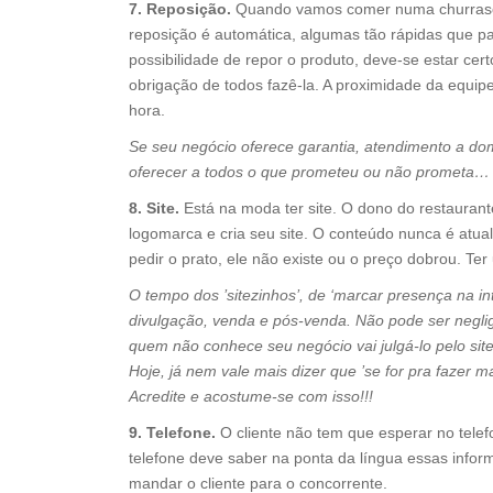
7. Reposição.
Quando vamos comer numa churrascar
reposição é automática, algumas tão rápidas que p
possibilidade de repor o produto, deve-se estar ce
obrigação de todos fazê-la. A proximidade da equipe
hora.
Se seu negócio oferece garantia, atendimento a do
oferecer a todos o que prometeu ou não prometa… 
8. Site.
Está na moda ter site. O dono do restauran
logomarca e cria seu site. O conteúdo nunca é atual
pedir o prato, ele não existe ou o preço dobrou. Ter
O tempo dos ’sitezinhos’, de ‘marcar presença na in
divulgação, venda e pós-venda. Não pode ser negli
quem não conhece seu negócio vai julgá-lo pelo si
Hoje, já nem vale mais dizer que ’se for pra fazer 
Acredite e acostume-se com isso!!!
9. Telefone.
O cliente não tem que esperar no telef
telefone deve saber na ponta da língua essas info
mandar o cliente para o concorrente.