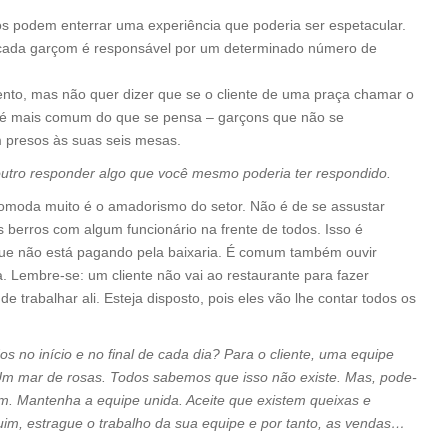
os podem enterrar uma experiência que poderia ser espetacular.
 cada garçom é responsável por um determinado número de
ento, mas não quer dizer que se o cliente de uma praça chamar o
o é mais comum do que se pensa – garçons que não se
 presos às suas seis mesas.
outro responder algo que você mesmo poderia ter respondido.
omoda muito é o amadorismo do setor. Não é de se assustar
berros com algum funcionário na frente de todos. Isso é
 que não está pagando pela baixaria. É comum também ouvir
 Lembre-se: um cliente não vai ao restaurante para fazer
e trabalhar ali. Esteja disposto, pois eles vão lhe contar todos os
s no início e no final de cada dia? Para o cliente, uma equipe
Um mar de rosas. Todos sabemos que isso não existe. Mas, pode-
. Mantenha a equipe unida. Aceite que existem queixas e
uim, estrague o trabalho da sua equipe e por tanto, as vendas…