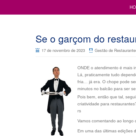
Cursos para Restaurantes e Bares
GESTÃO DE RESTAURANTE
HO
Se o garçom do restau
17 de novembro de 2023
Gestão de Restaurante
ONDE o atendimento é mais i
Lá, praticamente tudo depend
fria… já era. O chope pode se
minutos no balcão para ser se
Pois bem, então que tal, segu
criatividade para restaurante
rs
Vamos comentando ao longo d
Em uma das últimas edições do