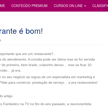
S
ME
CONTEÚDO PREMIUM
CURSOS ON-LINE
CLASSIF
rante é bom!
s
mportante que em um restaurante?…
e do atendimento. A comida pode ser ótima mas se for servida
r de primeira, bem tirado, colarinho denso… mas se ficar 10
rvido… já era.
ir no seu negócio as regras de um especialista em marketing e
s?Vale para comércio, prestação de serviço… e pra restaurantes!
o artigo.
 Fantástico na TV no fim do ano passado, a neurocientista