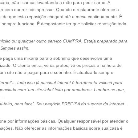
ia, não ficamos levantando a mão para pedir carne. A
arecem querer nos apressar. Quando o restaurante oferece a
rto de que esta reposição chegará até a mesa continuamente. É
 sempre funciona. É desgastante ter que solicitar reposição toda
micílio ou qualquer outro serviço CUMPRA. Esteja preparado para
Simples assim.
te paga uma mixaria para o sobrinho que desenvolve uma
izado. O cliente entra, vê os pratos, vê os preços e na hora de
 um site não é pagar para o sobrinho. É atualizá-lo sempre.
ternet’… tudo isso já passou! Intenet é ferramenta valiosa para
genciada com ‘um sitezinho’ feito por amadores. Lembre-se que,
te…
mal-feito, nem faça’. Seu negócio PRECISA do suporte da internet…
one por informações básicas. Qualquer responsável por atender o
rmações. Não oferecer as informações básicas sobre sua casa é