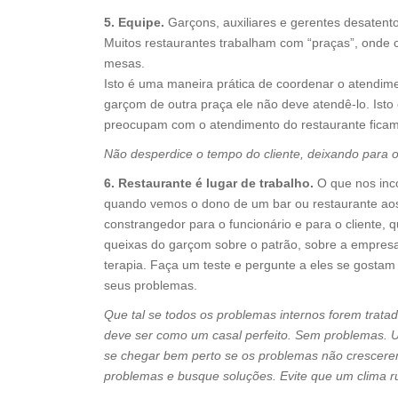
5. Equipe.
Garçons, auxiliares e gerentes desatent
Muitos restaurantes trabalham com “praças”, onde
mesas.
Isto é uma maneira prática de coordenar o atendim
garçom de outra praça ele não deve atendê-lo. Ist
preocupam com o atendimento do restaurante ficam
Não desperdice o tempo do cliente, deixando para 
6. Restaurante é lugar de trabalho.
O que nos inc
quando vemos o dono de um bar ou restaurante aos 
constrangedor para o funcionário e para o cliente,
queixas do garçom sobre o patrão, sobre a empresa.
terapia. Faça um teste e pergunte a eles se gostam d
seus problemas.
Que tal se todos os problemas internos forem tratado
deve ser como um casal perfeito. Sem problemas. 
se chegar bem perto se os problemas não crescerem
problemas e busque soluções. Evite que um clima r