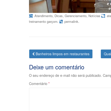
,
,
,
Atendimento
Dicas
Gerenciamento
Notícias
at
.
.
treinamento garçom
permalink
Navegação
Banheiros limpos em restaurantes
Qual
da
Deixe um comentário
Postagem
O seu endereço de e-mail não será publicado.
Camp
Comentário
*