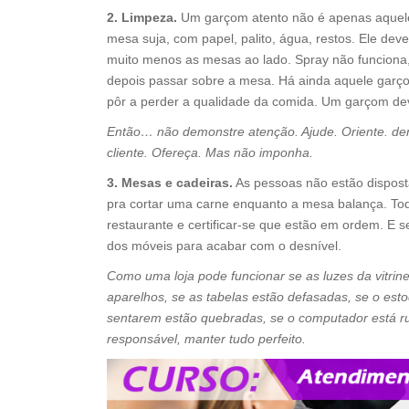
2. Limpeza.
Um garçom atento não é apenas aquele
mesa suja, com papel, palito, água, restos. Ele dev
muito menos as mesas ao lado. Spray não funciona, 
depois passar sobre a mesa. Há ainda aquele garç
pôr a perder a qualidade da comida. Um garçom dev
Então… não demonstre atenção. Ajude. Oriente. de
cliente. Ofereça. Mas não imponha.
3. Mesas e cadeiras.
As pessoas não estão disposta
pra cortar uma carne enquanto a mesa balança. To
restaurante e certificar-se que estão em ordem. E
dos móveis para acabar com o desnível.
Como uma loja pode funcionar se as luzes da vitri
aparelhos, se as tabelas estão defasadas, se o esto
sentarem estão quebradas, se o computador está rui
responsável, manter tudo perfeito.