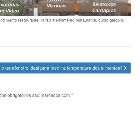
,
,
,
endimento restaurante
curso atendimento restaurante
curso garçom
 o termômetro ideal para medir a temperatura dos alimentos?
os obrigatórios são marcados com
*