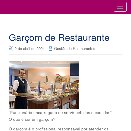
Cursos para Restaurantes e Bares
GESTÃO DE RESTAURANTES
T
o
g
g
Garçom de Restaurante
l
e
n
2 de abril de 2021
Gestão de Restaurantes
a
v
i
g
a
t
i
o
n
“Funcionário encarregado de servir bebidas e comidas”
O que é ser um garçom?
O garçom é o profissional responsável por atender os