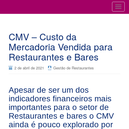
Cursos para Restaurantes e Bares
GESTÃO DE RESTAURANTES
T
o
g
g
CMV – Custo da
l
e
Mercadoria Vendida para
n
Restaurantes e Bares
a
v
i
2 de abril de 2021
Gestão de Restaurantes
g
a
t
Apesar de ser um dos
i
indicadores financeiros mais
o
importantes para o setor de
n
Restaurantes e bares o CMV
ainda é pouco explorado por