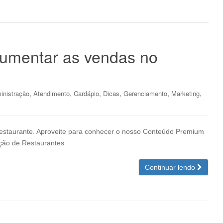
 aumentar as vendas no
,
,
,
,
,
,
inistração
Atendimento
Cardápio
Dicas
Gerenciamento
Marketing
restaurante. Aproveite para conhecer o nosso Conteúdo Premium
ação de Restaurantes
Continuar lendo