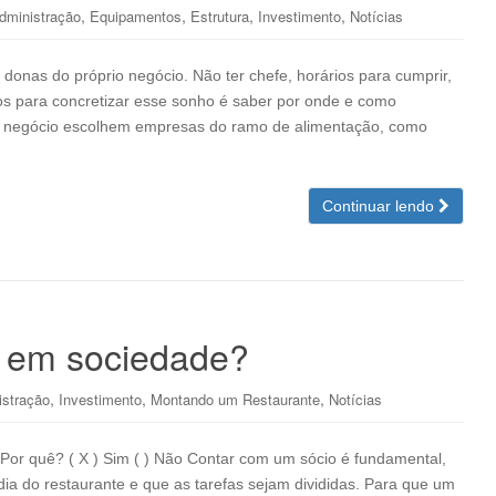
,
,
,
,
dministração
Equipamentos
Estrutura
Investimento
Notícias
nas do próprio negócio. Não ter chefe, horários para cumprir,
hos para concretizar esse sonho é saber por onde e como
o negócio escolhem empresas do ramo de alimentação, como
Continuar lendo
e em sociedade?
,
,
,
istração
Investimento
Montando um Restaurante
Notícias
or quê? ( X ) Sim ( ) Não Contar com um sócio é fundamental,
dia do restaurante e que as tarefas sejam divididas. Para que um