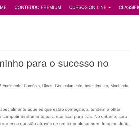
S
ME
CONTEÚDO PREMIUM
CURSOS ON-LINE
CLASSIF
minho para o sucesso no
,
,
,
,
,
Atendimento
Cardápio
Dicas
Gerenciamento
Investimento
Montando
especialmente aqueles que estão começando, tendem a olhar
ompetir diretamente para não ficar para trás. No entanto, será
orar essa questão através de um exemplo comum. Imagine João,