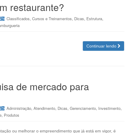
m restaurante?
,
,
,
,
Classificados
Cursos e Treinamentos
Dicas
Estrutura
mburgueria
Continuar lendo
isa de mercado para
,
,
,
,
,
Administração
Atendimento
Dicas
Gerenciamento
Investimento
,
e
Produtos
ntação ou melhorar o empreendimento que já está em vigor, é