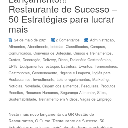
Restaurante de Sucesso –
50 Estratégias para lucrar
mais
,
24 de maio de 2021
2 Comentários
Administração
,
,
,
,
,
Alimentos
Atendimento
bebidas
Classificados
Compras
,
,
,
Comunicados
Conversa de Botequim
Cursos e Treinamentos
,
,
,
,
,
Custos
Decoração
Delivery
Dicas
Dicionário Gastronômico
,
,
,
,
,
,
EPI's
Equipamentos
estoque
Estrutura
Eventos
Fornecedores
,
,
,
Gastronomia
Gerenciamento
Higiene e Limpeza
Inglês para
,
,
,
,
Restaurantes
Investimento
Leis e regulamentos
Marketing
,
,
,
,
,
Notícias
Novidade
Origem dos alimentos
Pesquisas
Produtos
,
,
,
,
Receitas
Recursos Humanos
Segurança Alimentar
Sites
,
,
Sustentabilidade
Treinamento em Vídeos
Vagas de Emprego
Neste mais novo lançamento da GR Gestão de
Restaurantes, O Curso “Restaurante de Sucesso. 50
Estratégias para lucras mais” aborda diversas estratégias