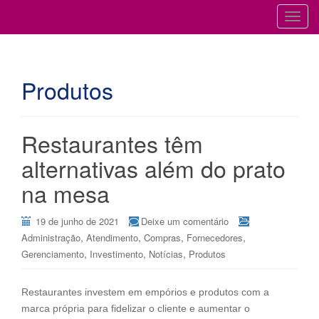
Cursos para Restaurantes e Bares
GESTÃO DE RESTAURANTES
T
o
g
g
Produtos
l
e
n
a
Restaurantes têm
v
alternativas além do prato
i
g
na mesa
a
t
19 de junho de 2021
Deixe um comentário
i
,
,
,
,
Administração
Atendimento
Compras
Fornecedores
o
,
,
,
Gerenciamento
Investimento
Notícias
Produtos
n
Restaurantes investem em empórios e produtos com a
marca própria para fidelizar o cliente e aumentar o